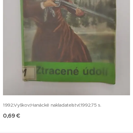
1992;Vyškov;Hanácké nakladatelství;1992;75 s.
0,69
€