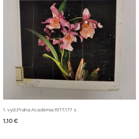
1. vyd.;Praha;Academia;1977;177 s.
1,10
€