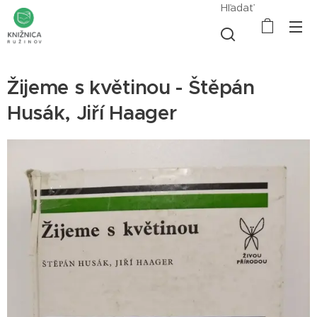
Hľadať
Žijeme s květinou - Štěpán
Husák, Jiří Haager