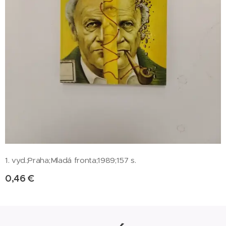
1. vyd.;Praha;Mladá fronta;1989;157 s.
0,46
€