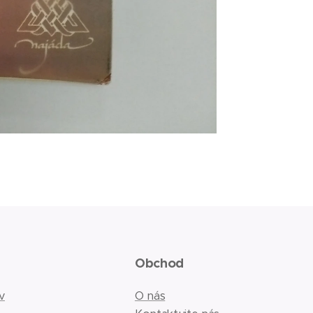
Obchod
v
O nás