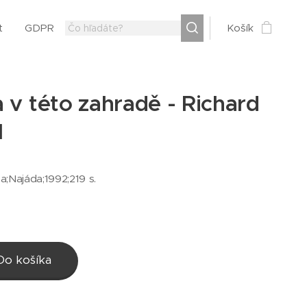
t
GDPR
Košík
 v této zahradě - Richard
l
ha;Najáda;1992;219 s.
Do košíka