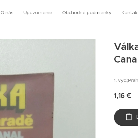
O nás
Upozornenie
Obchodné podmienky
Kontak
Válka
Cana
1. vyd.;Pra
1,16
€