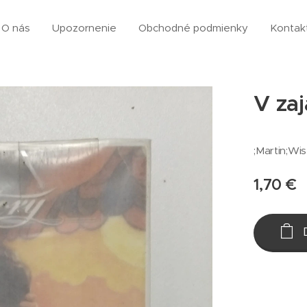
O nás
Upozornenie
Obchodné podmienky
Kontak
V zaj
;Martin;Wis
1,70
€