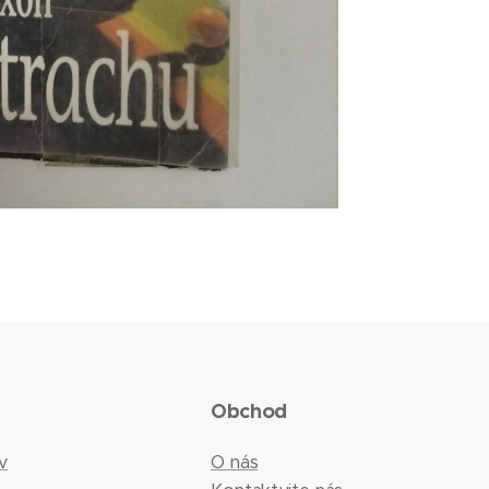
Obchod
v
O nás