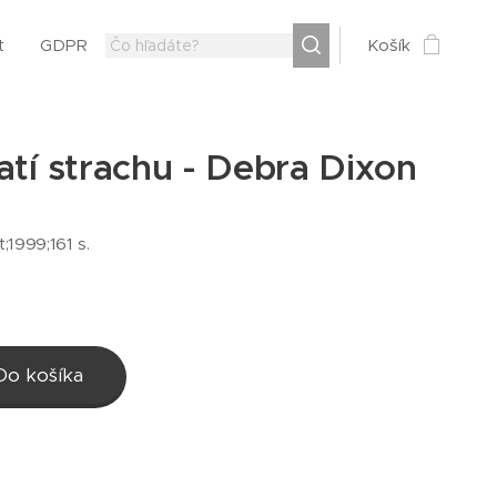
t
GDPR
Košík
atí strachu - Debra Dixon
t;1999;161 s.
Do košíka