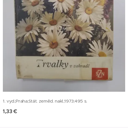
1. vyd.;Praha;Stát. zeměd. nakl.;1973;495 s.
1,33
€