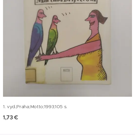
1. vyd.;Praha;Motto;1993;105 s.
1,73
€