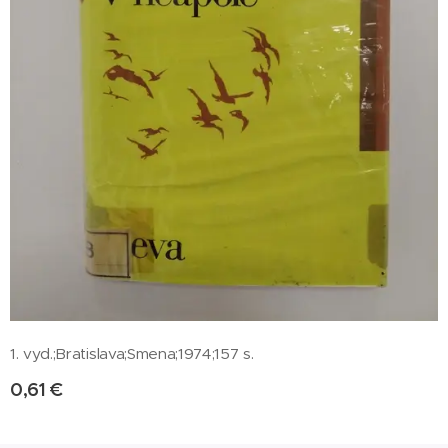
1. vyd.;Bratislava;Smena;1974;157 s.
0,61
€