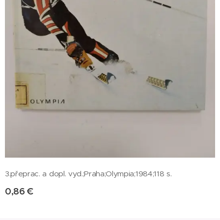
3.přeprac. a dopl. vyd.;Praha;Olympia;1984;118 s.
0,86
€