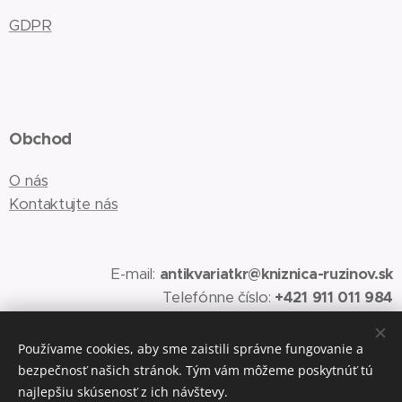
GDPR
Obchod
O nás
Kontaktujte nás
E-mail:
antikvariatkr@kniznica-ruzinov.sk
Telefónne číslo:
+421 911 011 984
Používame cookies, aby sme zaistili správne fungovanie a
bezpečnosť našich stránok. Tým vám môžeme poskytnúť tú
Vytvorené službou
Webnode
Cookies
najlepšiu skúsenosť z ich návštevy.