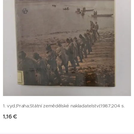
1. vyd.;Praha;Státní zemědělské nakladatelství;1987;204 s.
1,16
€