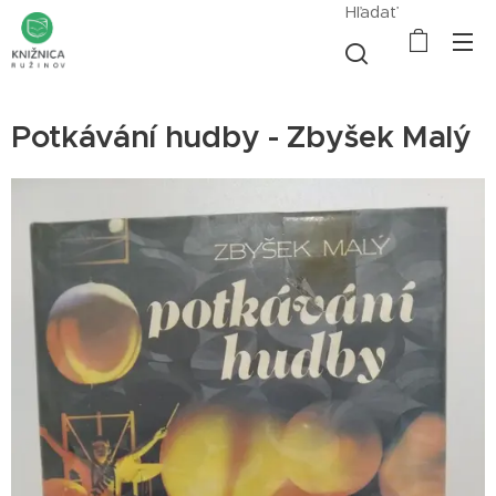
Hľadať
Potkávání hudby - Zbyšek Malý