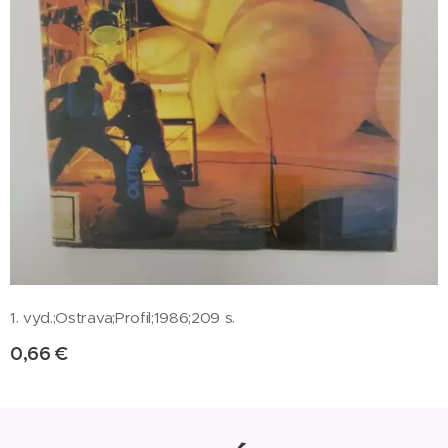
1. vyd.;Ostrava;Profil;1986;209 s.
0,66
€