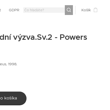
t
GDPR
Košík
dní výzva.Sv.2 - Powers
eus, 1998.
o košíka