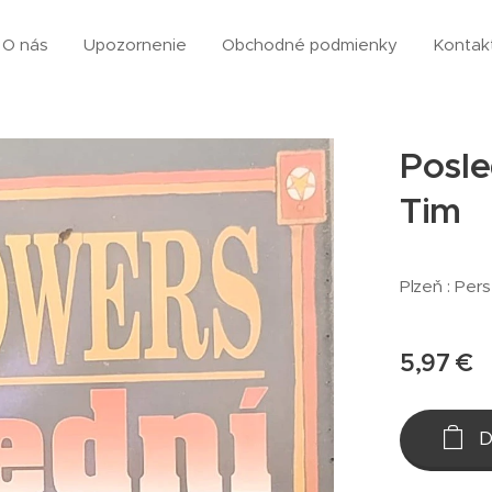
O nás
Upozornenie
Obchodné podmienky
Kontak
Posle
Tim
Plzeň : Pers
5,97
€
D