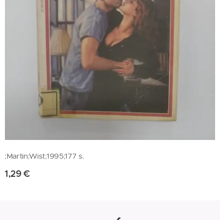
;Martin;Wist;1995;177 s.
1,29
€