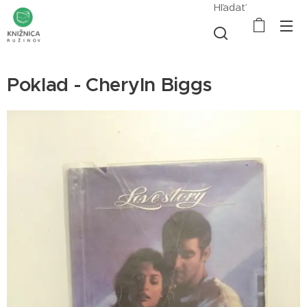
Hľadať
Poklad - Cheryln Biggs