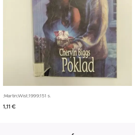
;Martin;Wist;1999;151 s.
1,11
€