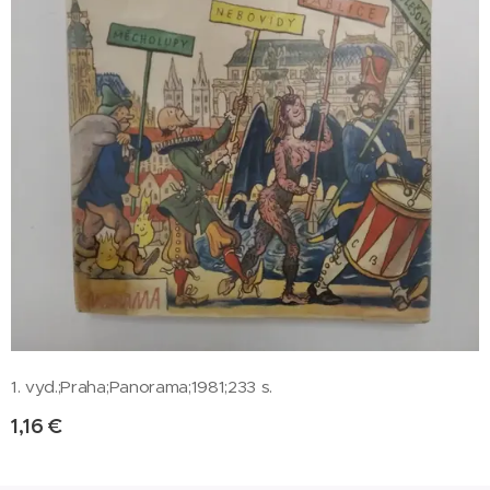
1. vyd.;Praha;Panorama;1981;233 s.
1,16
€