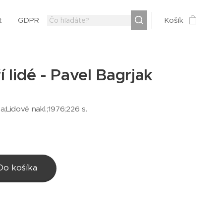
t
GDPR
Košík
 lidé - Pavel Bagrjak
ha;Lidové nakl.;1976;226 s.
Do košíka