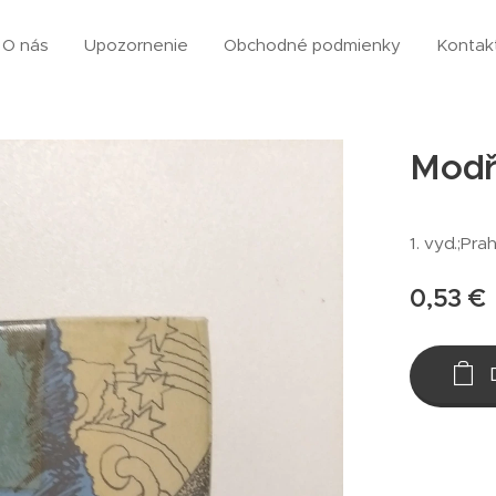
O nás
Upozornenie
Obchodné podmienky
Kontak
Modří
1. vyd.;Pra
0,53
€