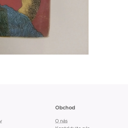
Obchod
v
O nás