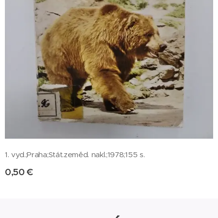
1. vyd.;Praha;Stát.zeměd. nakl.;1978;155 s.
0,50
€