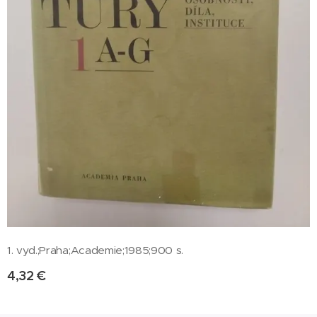
1. vyd.;Praha;Academie;1985;900 s.
4,32
€