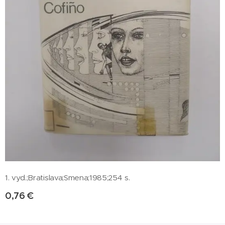
1. vyd.;Bratislava;Smena;1985;254 s.
0,76
€