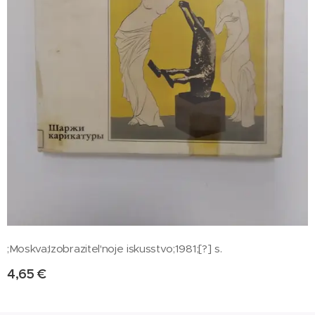
;Moskva;Izobrazitel'noje iskusstvo;1981;[?] s.
4,65
€