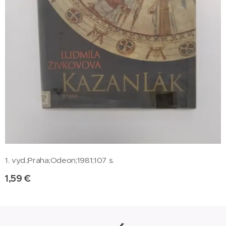
1. vyd.;Praha;Odeon;1981;107 s.
1,59
€