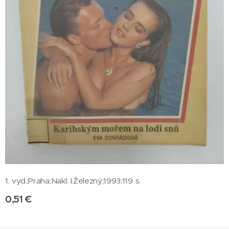
1. vyd.;Praha;Nakl. I.Železný;1993;119 s.
0,51
€