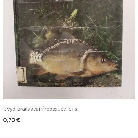
1. vyd.;Bratislava;Príroda;1987;181 s.
0,73
€