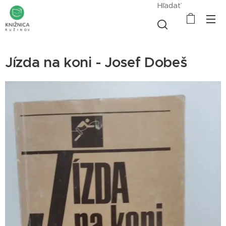
Hľadať
Jízda na koni - Josef Dobeš