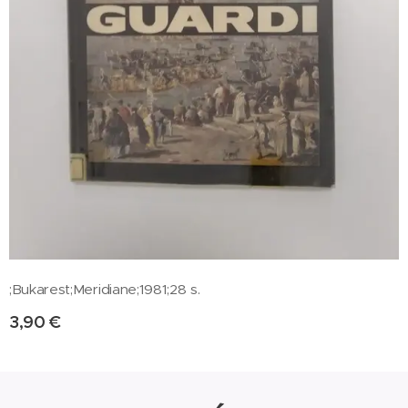
;Bukarest;Meridiane;1981;28 s.
3,90
€