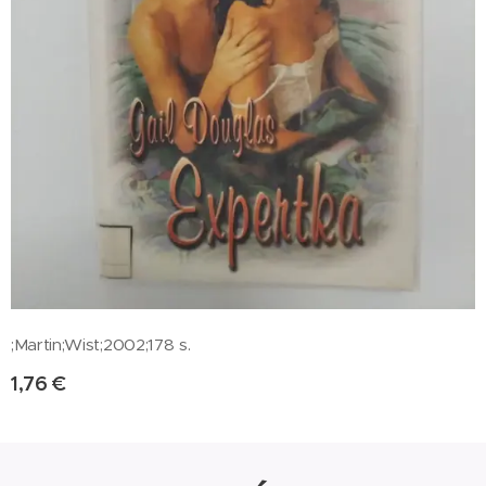
;Martin;Wist;2002;178 s.
1,76
€