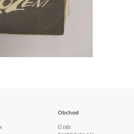
Obchod
v
O nás