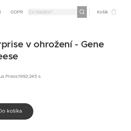
t
GDPR
Košík
prise v ohrožení - Gene
eese
us Press;1992;245 s.
Do košíka