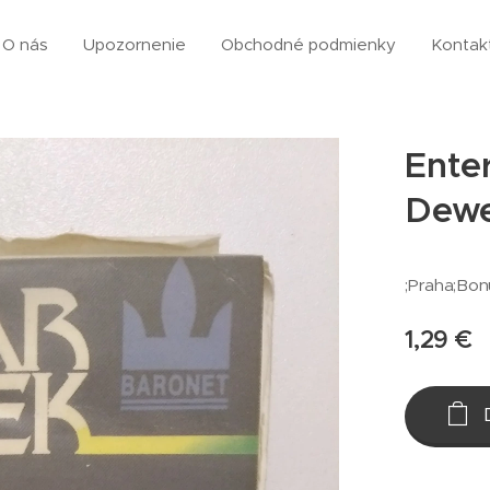
O nás
Upozornenie
Obchodné podmienky
Kontak
Enter
Dew
;Praha;Bon
1,29
€