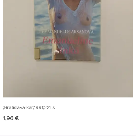
;Bratislava;Ikar;1991;221 s.
1,96
€