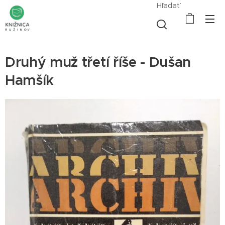
Hľadať
Druhý muž třetí říše - Dušan
Hamšík