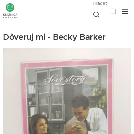
Hľadať
Dôveruj mi - Becky Barker