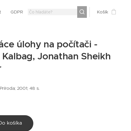
t
GDPR
Košík
ce úlohy na počítači -
 Kalbag, Jonathan Sheikh
r
 Príroda; 2001; 48 s.
Do košíka