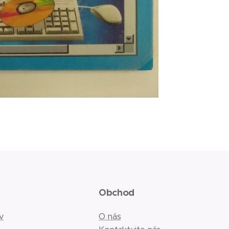
Obchod
v
O nás