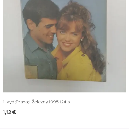
1. vyd.;Praha;I. Železný;1995;124 s.;;
1,12
€