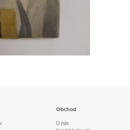
Obchod
v
O nás