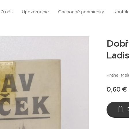
O nás
Upozornenie
Obchodné podmienky
Kontak
Dobří
Ladi
Praha; Mela
0,60
€