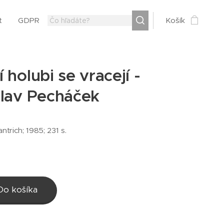
t
GDPR
Košík
 holubi se vracejí -
slav Pecháček
ntrich; 1985; 231 s.
Do košíka