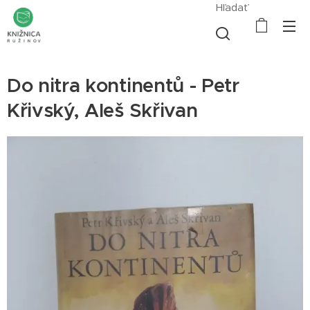
Hľadať
Do nitra kontinentů - Petr
Křivský, Aleš Skřivan