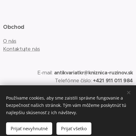
Obchod
O nás
Kontaktujte nás
E-mail:
antikvariatkr@kniznica-ruzinov.sk
Telefónne číslo:
+421 911 011 984
Používame cookies, aby sme zaistili správne fungovanie a
bezpečnosť našich stránok. Tým vám môžeme poskytnúť tú
Vytvorené službou
Webnode
Cookies
najlepšiu skúsenosť z ich návštevy.
Do košíka
Prijať nevyhnutné
Prijať všetko