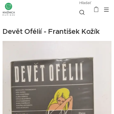
Hľadať
Devět Ofélií - František Kožík