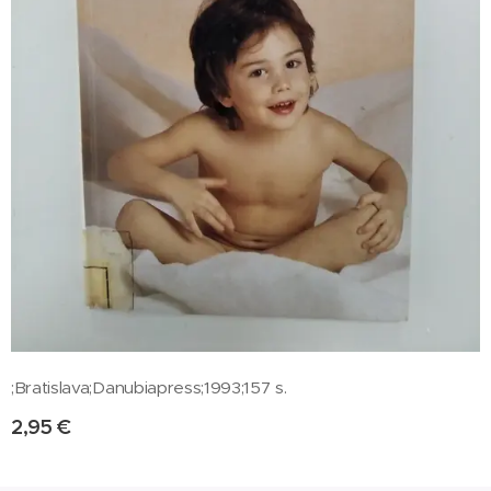
;Bratislava;Danubiapress;1993;157 s.
2,95
€