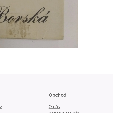
Obchod
v
O nás