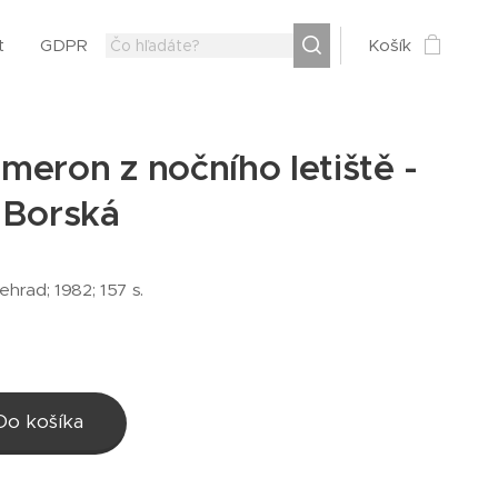
t
GDPR
Košík
meron z nočního letiště -
 Borská
ehrad; 1982; 157 s.
Do košíka