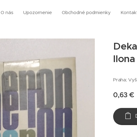
O nás
Upozornenie
Obchodné podmienky
Kontak
Deka
Ilona
Praha; Vyš
0,63
€