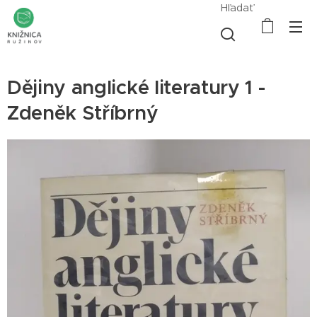
Hľadať
Dějiny anglické literatury 1 -
Zdeněk Stříbrný