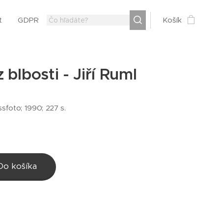
t
GDPR
Košík
 blbosti - Jiří Ruml
sfoto; 1990; 227 s.
Do košíka