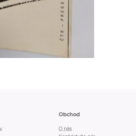
Obchod
v
O nás