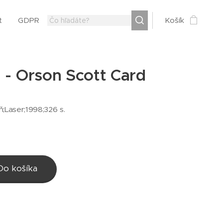
t
GDPR
Košík
 - Orson Scott Card
eň;Laser;1998;326 s.
Do košíka