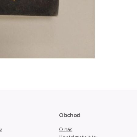
Obchod
v
O nás