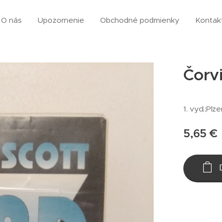
O nás
Upozornenie
Obchodné podmienky
Kontak
Čorvi
1. vyd.;Plz
5,65
€