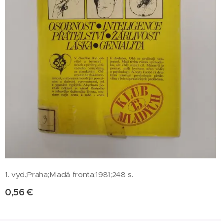
1. vyd.;Praha;Mladá fronta;1981;248 s.
0,56
€