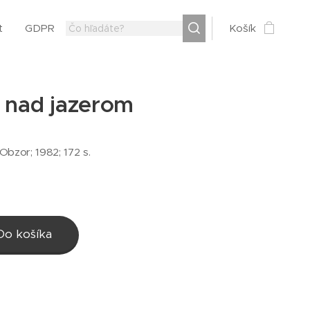
t
GDPR
Košík
d nad jazerom
 Obzor; 1982; 172 s.
Do košíka