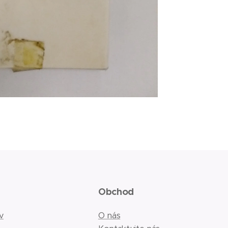
Obchod
v
O nás