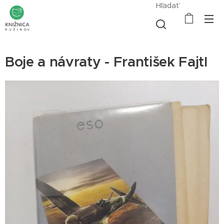
Hľadať
Boje a návraty - František Fajtl