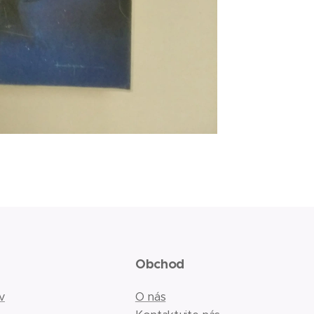
Obchod
v
O nás