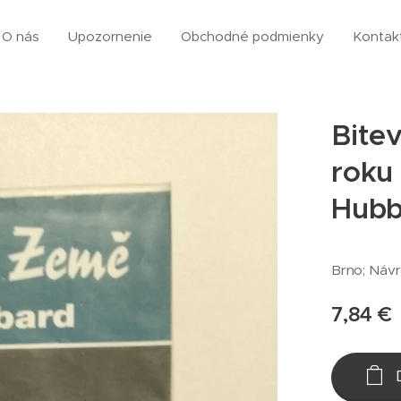
O nás
Upozornenie
Obchodné podmienky
Kontak
Bitev
roku
Hubb
Brno; Návr
7,84
€