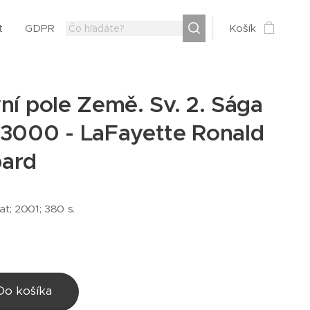
t
GDPR
Košík
ní pole Země. Sv. 2. Sága
 3000 - LaFayette Ronald
ard
at; 2001; 380 s.
Do košíka