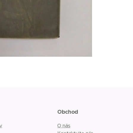
Obchod
v
O nás