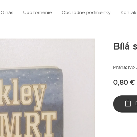
O nás
Upozornenie
Obchodné podmienky
Kontak
Bílá 
Praha; Ivo 
0,80
€