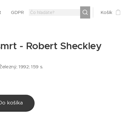
t
GDPR
Košík
smrt - Robert Sheckley
Železný; 1992; 159 s.
Do košíka