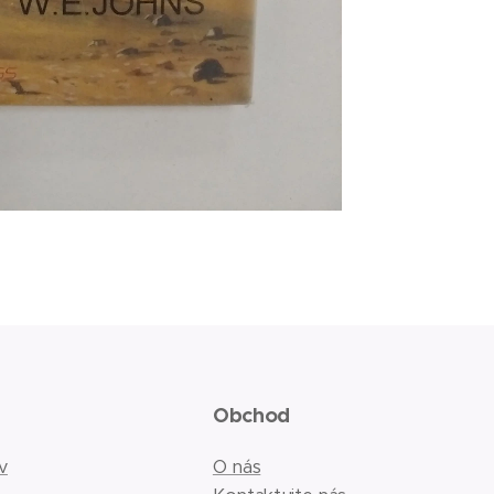
Obchod
v
O nás