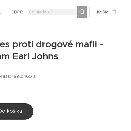
t
GDPR
Košík
es proti drogové mafii -
am Earl Johns
ress; 1996; 160 s.
Do košíka