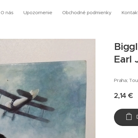
O nás
Upozornenie
Obchodné podmienky
Kontak
Biggl
Earl
Praha; Tou
2,14
€