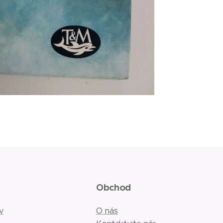
Obchod
v
O nás