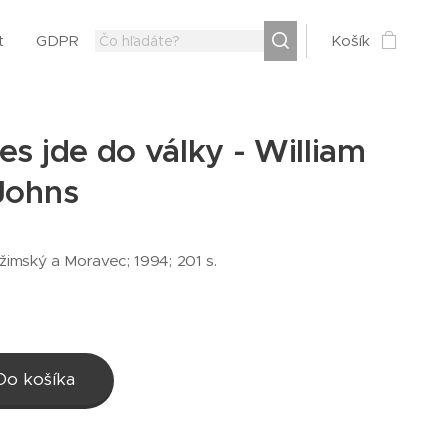
t
GDPR
Košík
es jde do války - William
 Johns
žimský a Moravec; 1994; 201 s.
Do košíka