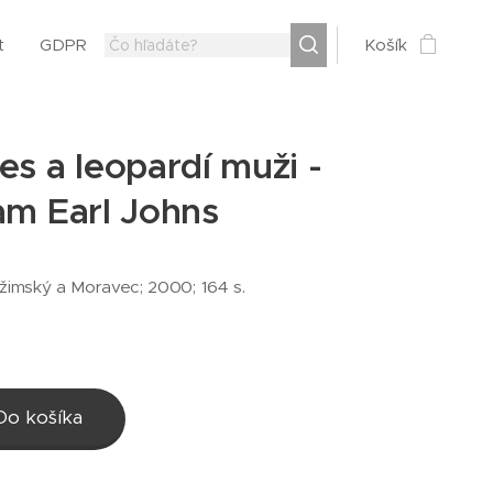
t
GDPR
Košík
es a leopardí muži -
am Earl Johns
žimský a Moravec; 2000; 164 s.
Do košíka