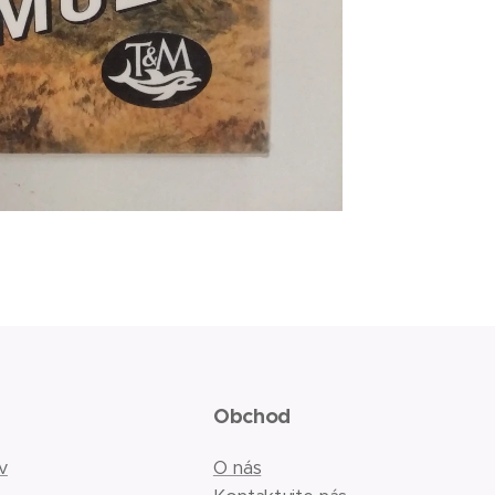
Obchod
v
O nás