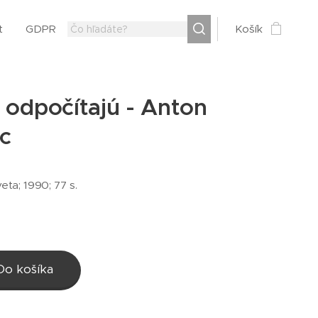
t
GDPR
Košík
 odpočítajú - Anton
c
eta; 1990; 77 s.
Do košíka