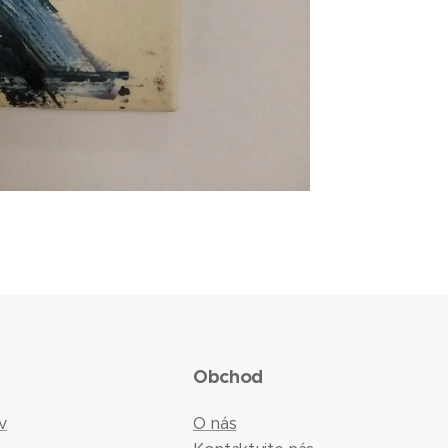
Obchod
v
O nás