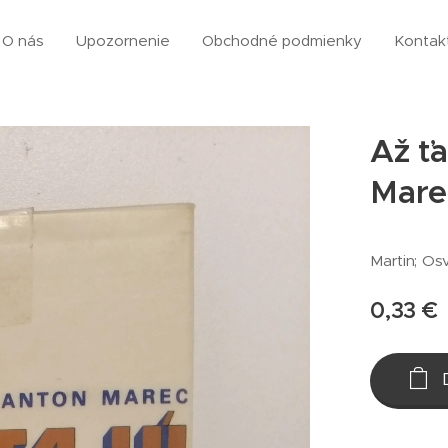
O nás
Upozornenie
Obchodné podmienky
Kontak
Až ťa
Mare
Martin; Osv
0,33
€